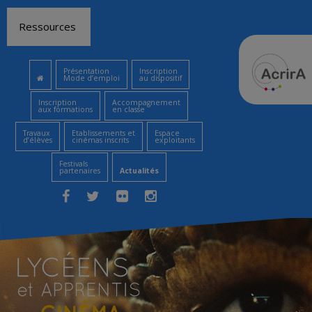
Aller
Ressources
au
contenu
Présentation
Inscription
Mode d’emploi
au dispositif
Inscription
Accompagnement
aux formations
en classe
Travaux
Etablissements et
Espace
d’élèves
cinémas inscrits
exploitants
Festivals
partenaires
Actualités
Facebook
Twitter
Flickr
Instagram