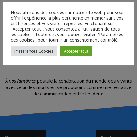
•
Nous utilisons des cookies sur notre site web pour vous
SYNOPSIS
offrir l'expérience la plus pertinente en mémorisant vos
préférences et vos visites répétées. En cliquant sur
Une bande d’amis se rassemble après que l’un d’entre eux a vu
"Accepter tout", vous consentez à l'utilisation de tous
apparaître le fantôme d’Antoine, leur ami décédé, deux mois
les cookies. Toutefois, vous pouvez visiter "Paramètres
auparavant, après son interpellation meurtrière par plusieurs
des cookies" pour fournir un consentement contrôlé.
policiers. Ils vont tenter de convoquer son spectre. Cette
expérience hors du commun va créer une onde de choc et
Préférences Cookies
Accepter tout
révéler le manque, les regrets et les espoirs que chacun porte
intimement depuis la mort prématurée de leur ami.
À nos fantômes
postule la cohabitation du monde des vivants
avec celui des morts en se proposant comme une tentative
de communication entre les deux.
Navigation